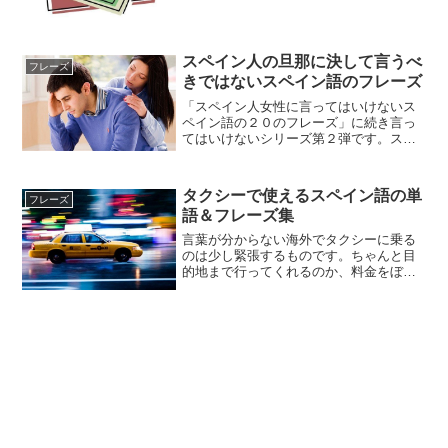
すらスペイン語で考えられるようになる
と思います。ではさっそく見ていきまし
ょう。スペイン語の曜日 ...
スペイン人の旦那に決して言うべ
フレーズ
きではないスペイン語のフレーズ
「スペイン人女性に言ってはいけないス
ペイン語の２０のフレーズ」に続き言っ
てはいけないシリーズ第２弾です。スペ
イン人、あるいはスペイン語圏の旦那が
いる人はついついこんなことを口にして
いなか気をつけましょう。
タクシーで使えるスペイン語の単
フレーズ
語＆フレーズ集
言葉が分からない海外でタクシーに乗る
のは少し緊張するものです。ちゃんと目
的地まで行ってくれるのか、料金をぼっ
たくられないだろうか、など色々な不安
があると思います。トラブルを回避する
ためにも自分の意思をしっかり伝えられ
るようにタクシーでよく使...