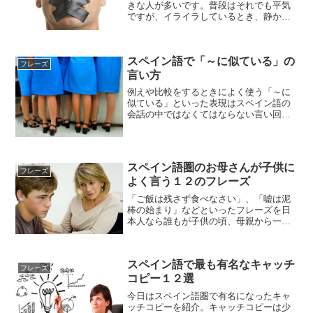
きな人が多いです。普段はそれでも平気
ですが、イライラしているとき、静かに
してもらいたいときには注意することも
必要です。そこで相手にガツンと一言
「黙れ！」というためにも、最低３つの
スペイン語で「～に似ている」の
フレーズを覚えておきましょ...
フレーズ
言い方
例えや比較をするときによく使う「～に
似ている」といった表現はスペイン語の
会話の中ではなくてはならない言い回し
といえるかもしれません。とても簡単な
ので、この機会におさらいしておきまし
ょう。１、parecerse a alguienElla s...
スペイン語圏のお母さんが子供に
フレーズ
よく言う１２のフレーズ
「ご飯は残さず食べなさい」、「嘘は泥
棒の始まり」などといったフレーズを日
本人なら誰もが子供の頃、母親から一度
や二度は言われたことがあるはずです。
ではスペイン語圏の国々ではお母さんは
子供たちに対して一体どんな言葉を伝え
スペイン語で最も有名なキャッチ
るのでしょうか。お母さん...
フレーズ
コピー１２選
今日はスペイン語圏で有名になったキャ
ッチコピーを紹介。キャッチコピーは少