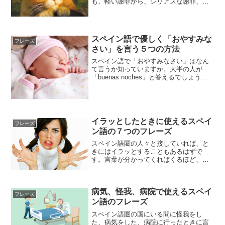
も、軽い謝罪から、シリアスな謝罪、あ
るいはフォーマルな謝罪と状況によって
使い分けないと、聞いている人からする
とおかしな感じがします。例えばちょっ
とぶつかっただけの人に「謝...
スペイン語で優しく「おやすみな
フレーズ
さい」を言う５つの方法
スペイン語で「おやすみなさい」はなん
て言うか知っていますか。大半の人が
「buenas noches」と答えるでしょう。
もちろんそれは間違っていません。た
だ、ほかにも優しく、そしてスイートに
「おやすみなさい」という言い方がいく
つかあります。知...
イラッとしたときに使えるスペイ
フレーズ
ン語の７つのフレーズ
スペイン語圏の人々と接していれば、と
きにはイラッとすることもあるはずで
す。言葉が分かってくればくるほど、相
手の色々な部分が見えてくるため、楽し
いだけではないのが人間関係です。人に
よってはこちらが言葉が苦手だと思っ
病気、怪我、病院で使えるスペイ
て、言いたい放題、やりたい放...
フレーズ
ン語のフレーズ
スペイン語圏の国にいる間に怪我をし
た、病気をした、病院に行ったときに言