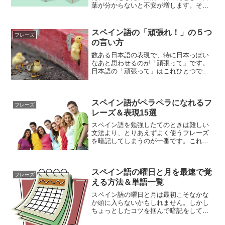
葉が分からないと不安が増します。そん
なときにせめて自分の言いたいことを伝
えられるように便利なフレーズを覚えて
おきましょう。
スペイン語の「頑張れ！」の５つ
フレーズ
の言い方
数ある日本語の表現で、特に日本っぽい
なあと思わせるのが「頑張って」です。
日本語の「頑張って」はこれひとつで
様々なときに使えますが、これをスペイ
ン語に変えようとすると、なかなかうま
くいかないことがあるんじゃないでしょ
スペイン語がペラペラになれるフ
うか。そこでスペイン語でよ...
フレーズ
レーズ＆表現15選
スペイン語を勉強したてのときは難しい
文法より、とりあえずよく使うフレーズ
を暗記してしまうのが一番です。これさ
え知っておけばまるでネイティブのよう
な受け答えができる、色々な状況で使え
る、便利なフレーズをまとめてみまし
スペイン語の曜日と月を最速で覚
た。
フレーズ
える方法＆単語一覧
スペイン語の曜日と月は最初こそなかな
か頭に入らないかもしれません。しかし
ちょっとしたコツを掴んで暗記をしてし
まえばあとは至って簡単。そのうちすら