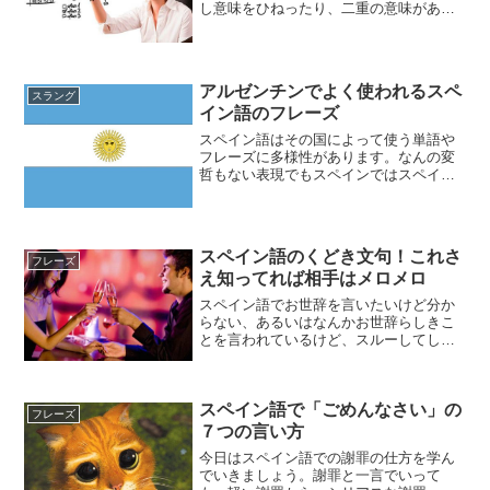
し意味をひねったり、二重の意味があっ
たりしますが、これを理解できるように
なればかなりの上級者といえるでしょ
う。TVCMや広告の意味が分かるように
なるためにも、スペイン語...
アルゼンチンでよく使われるスペ
スラング
イン語のフレーズ
スペイン語はその国によって使う単語や
フレーズに多様性があります。なんの変
哲もない表現でもスペインではスペイン
の言い方、メキシコではメキシコの言い
方があったりして、同じスペイン語圏の
人同士でも通じないことが多々ありま
す。そのため本当の意味でス...
スペイン語のくどき文句！これさ
フレーズ
え知ってれば相手はメロメロ
スペイン語でお世辞を言いたいけど分か
らない、あるいはなんかお世辞らしきこ
とを言われているけど、スルーしてしま
ったなどの経験はありませんか。ちなみ
にスペイン語では「お世辞」を「piropo
ピロッポ」、「口説く」を「coquetear
スペイン語で「ごめんなさい」の
コケテ...
フレーズ
７つの言い方
今日はスペイン語での謝罪の仕方を学ん
でいきましょう。謝罪と一言でいって