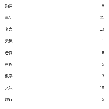
動詞
8
単語
21
名言
13
天気
1
恋愛
6
挨拶
5
数字
3
文法
18
旅行
5