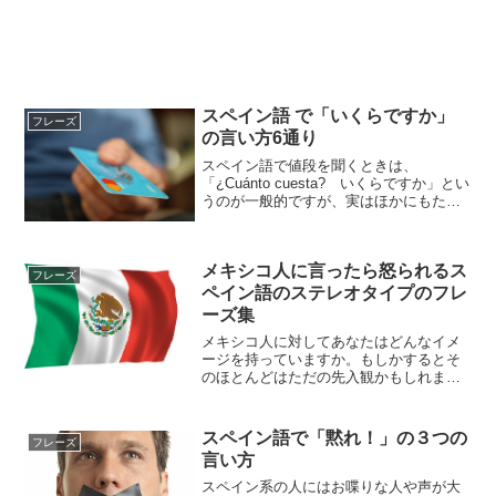
スペイン語 で「いくらですか」
フレーズ
の言い方6通り
スペイン語で値段を聞くときは、
「¿Cuánto cuesta? いくらですか」とい
うのが一般的ですが、実はほかにもたく
さんの表現方法があります。そこでスペ
イン語圏の各地でよく使われる言い方を
紹介します。１、¿Cuánto cuesta?¿C...
メキシコ人に言ったら怒られるス
フレーズ
ペイン語のステレオタイプのフレ
ーズ集
メキシコ人に対してあなたはどんなイメ
ージを持っていますか。もしかするとそ
のほとんどはただの先入観かもしれませ
ん。あまりにも固定観念を持ったままメ
キシコ人と接すると怒らせてしまうこと
もあるでしょう。そこでメキシコ人に言
スペイン語で「黙れ！」の３つの
フレーズ
ってはいけないステレオタ...
言い方
スペイン系の人にはお喋りな人や声が大