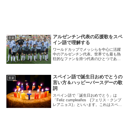
アルゼンチン代表の応援歌をスペ
音楽
イン語で理解する
ワールドカップでメッシらを中心に活躍
中のアルゼンチン代表。世界でも最も熱
狂的なファンを持つ代表のひとつである
チームの応援歌もまたユニークで熱いで
す。特にライバル国ブラジルをいじった
応援歌は今大会で大流行。選手を始め、
スペイン語で誕生日おめでとうの
サポーターたちみんなが口...
音楽
言い方＆ハッピーバースデーの歌
詞
スペイン語で「誕生日おめでとう」は
「Feliz cumpleaños (フェリス・クンプ
レアニョス)」といいます。これはスペイ
ン語圏の国においては共通の言い方で
す。しかしながら「ハッピーバースデー
トゥーユー」の歌は実は各国によって歌
詞が変わ...