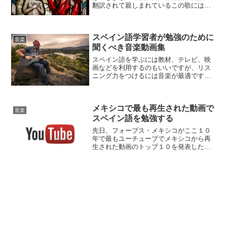
翻訳されて親しまれているこの歌にはも
ちろんスペイン語バージョンも存在しま
す。そこでこの機会にスペイン語で「き
よしこの夜」の曲を聴きながら、歌詞を
スペイン語学習者が勉強のために
覚えていきましょう。「き...
音楽
聞くべき音楽動画集
スペイン語を学ぶには教材、テレビ、映
画などを利用するのもいいですが、リス
ニング力をつけるには音楽が最適です。
音楽の歌詞には比喩、スラング、二重の
意味など様々な表現方法が混ざっている
ので、理解力が大幅にアップします。そ
メキシコで最も再生された動画で
こでスペイン語学習者のた...
音楽
スペイン語を勉強する
先日、フォーブス・メキシコがここ１０
年で最もユーチューブでメキシコから再
生された動画のトップ１０を発表したま
した。その１位に輝いたのは意外や意
外、あるラジオ番組で流したことがきっ
かけで大ヒットしたキッズソングでし
た。