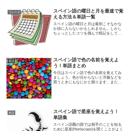
名前(nombre)とそのあだ名(apodo)を紹介
します。あだ名の原型を分かっていれ
スペイン語の曜日と月を最速で覚
フレーズ
ば、その人...
える方法＆単語一覧
スペイン語の曜日と月は最初こそなかな
か頭に入らないかもしれません。しかし
ちょっとしたコツを掴んで暗記をしてし
まえばあとは至って簡単。そのうちすら
すらスペイン語で考えられるようになる
と思います。ではさっそく見ていきまし
ょう。スペイン語の曜日 ...
スペイン語で色の名前を覚えよ
単語
う！単語まとめ
今日はスペイン語で色の名前を覚えてみ
ましょう。色が分からないと洋服などを
買うときにもなにかと困ります。また、
スペイン語では肌の色、髪の毛の色など
を使って人を描写することも多いです。
色々な使い道があるので覚えておくとな
にかと便利です。
スペイン語で星座を覚えよう！
単語
単語集
スペイン語圏の国では相手のことを知る
ために星座(Horóscopo)を聞くことがよく