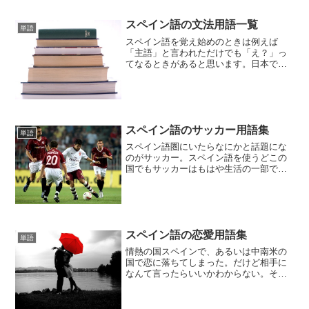
スペイン語の文法用語一覧
単語
スペイン語を覚え始めのときは例えば
「主語」と言われただけでも「え？」っ
てなるときがあると思います。日本で勉
強する場合には「主語」＝「sujeto」と対
訳が付くのでまず問題ないですが、現地
に行っていきなり勉強する人にとっては
通常の会話とは違う...
スペイン語のサッカー用語集
単語
スペイン語圏にいたらなにかと話題にな
のがサッカー。スペイン語を使うどこの
国でもサッカーはもはや生活の一部で
す。プロの試合は毎週のように行われ、
特に男性たちは試合後その話題で盛り上
がります。そんなときに単語が分からず
話についていけない、という...
スペイン語の恋愛用語集
単語
情熱の国スペインで、あるいは中南米の
国で恋に落ちてしまった。だけど相手に
なんて言ったらいいかわからない。そん
な人のために簡単に覚えて使うことので
きる、スペイン語の恋愛用語をまとめて
みました。これさえあれば愛の告白もば