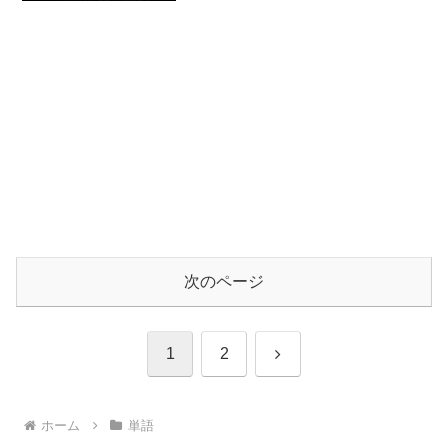
っちり。
次のページ
次
1
2
へ
ホーム
単語