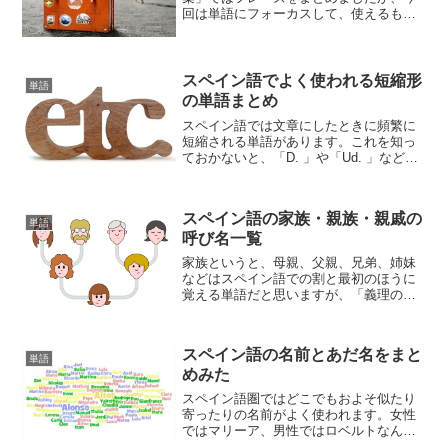
回は単語にフォーカスして、使えるもの
をまとめてみました。フレーズを言うの
は難しいという人はせめて単語だけでも
暗記して、意思の疎通を図りましょう。
スペイン語でよく使われる短縮形
単語
の単語まとめ
スペイン語では文章にしたときに頻繁に
短縮される単語があります。これを知っ
ておかないと、「D. 」や「Ud. 」などは
ただの意味不明な文字でしかありませ
ん。読み書きにおいては必須のことなの
で、ぜひとも覚えておきましょう。
スペイン語の家族・親族・親戚の
単語
呼び名一覧
家族というと、母親、父親、兄弟、姉妹
などはスペイン語での割と最初のほうに
覚える単語だと思いますが、「義理の
父」、「義理の兄」などの言い方を知ら
ないままでスルーしてしまう人も多いよ
うです。家族構成が複雑になればなるほ
スペイン語の名前とあだ名をまと
ど、聞いたこともない呼び名...
単語
めみた
スペイン語圏ではどこでもおよそ似たり
寄ったりの名前がよく使われます。女性
ではマリーア、男性ではロベルトなんか
が特に多いでしょうか。そこでよくある