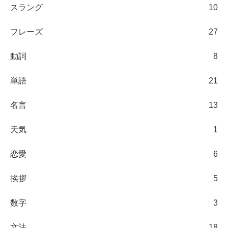
スラング
10
フレーズ
27
動詞
8
単語
21
名言
13
天気
1
恋愛
6
挨拶
5
数字
3
文法
18