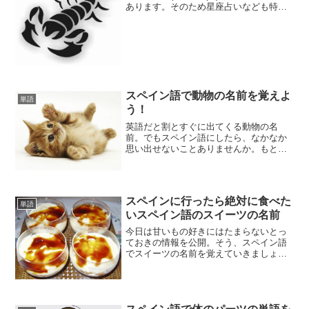
あります。そのため星座占いなども特に
女性の間では大人気。急に「何座です
か」などと聞かれても話についていける
ようにぜひスペイン語で覚えておきまし
ょう。
スペイン語で動物の名前を覚えよ
単語
う！
英語だと割とすぐに出てくる動物の名
前。でもスペイン語にしたら、なかなか
思い出せないことありませんか。もとも
と知らない人も、私はもう知ってるから
大丈夫、という人も今一度動物の名前を
確認してみましょう。
スペインに行ったら絶対に食べた
単語
いスペイン語のスイーツの名前
今日は甘いもの好きにはたまらないとっ
ておきの情報を公開。そう、スペイン語
でスイーツの名前を覚えていきましょ
う。現地に行ったら注文できるように、
あるいは売っている店を探すときのため
にもぜひ気に入ったスイーツがありまし
たらメモっておいておきまし...