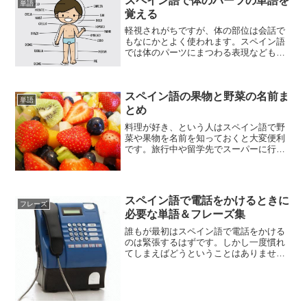
スペイン語で体のパーツの単語を
単語
覚える
軽視されがちですが、体の部位は会話で
もなにかとよく使われます。スペイン語
では体のパーツにまつわる表現などもた
くさんあるので、まずはパーツそれぞれ
の単語を全て頭に入れておきましょう。
覚え方はとにかく暗記することです。絵
スペイン語の果物と野菜の名前ま
などを見ながら照らし合わ...
単語
とめ
料理が好き、という人はスペイン語で野
菜や果物を名前を知っておくと大変便利
です。旅行中や留学先でスーパーに行っ
たときに自分の欲しいものを店員に聞い
たりすることも普通にあるし、意外と会
話にも野菜や果物の名前は登場します。
やることは名詞をすべて暗...
スペイン語で電話をかけるときに
フレーズ
必要な単語＆フレーズ集
誰もが最初はスペイン語で電話をかける
のは緊張するはずです。しかし一度慣れ
てしまえばどうということはありませ
ん。というのも電話で使われる単語やフ
レーズはある程度パターンになっている
からです。それさえ覚えれば今すぐにで
もスペイン語で電話をかける...