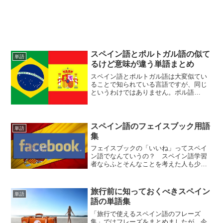
スペイン語とポルトガル語の似て
単語
るけど意味が違う単語まとめ
スペイン語とポルトガル語は大変似てい
ることで知られている言語ですが、同じ
というわけではありません。ポル語
る.comの「５分で分かるポルトガル語と
スペイン語の違い」でも紹介されている
通り、スペルや発音に相違点がありま
す。また、似ているだけなら...
スペイン語のフェイスブック用語
単語
集
フェイスブックの「いいね」ってスペイ
ン語でなんていうの？ スペイン語学習
者ならふとそんなことを考えた人も少な
くないはずです。そこでスペイン語で使
われるフェイスブック用語をまとめてみ
ました。
旅行前に知っておくべきスペイン
単語
語の単語集
「旅行で使えるスペイン語のフレーズ
集」ではフレーズをまとめましたが、今