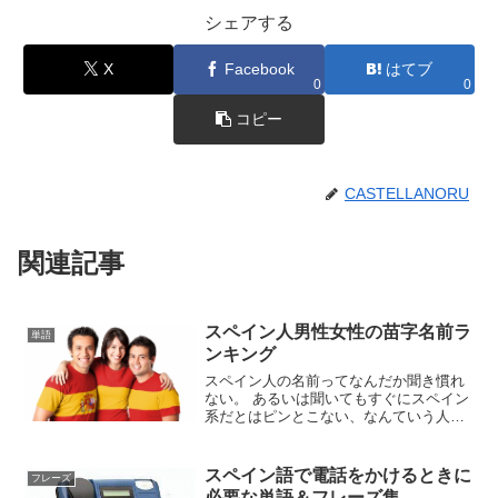
シェアする
X
Facebook
はてブ
0
0
コピー
CASTELLANORU
関連記事
スペイン人男性女性の苗字名前ラ
単語
ンキング
スペイン人の名前ってなんだか聞き慣れ
ない。 あるいは聞いてもすぐにスペイン
系だとはピンとこない、なんていう人の
ために今回はスペイン人に多い苗字や名
前をランキング形式にまとめてみまし
た。これさえ知っておけばスペイン人の
スペイン語で電話をかけるときに
フレーズ
名前は大丈夫かも！？まず...
必要な単語＆フレーズ集