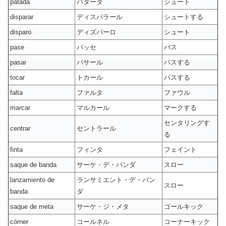
patada
パターダ
シュート
disparar
ディスパラール
シュートする
disparo
ディズパーロ
シュート
pase
パッセ
パス
pasar
パサール
パスする
tocar
トカール
パスする
falta
ファルタ
ファウル
marcar
マルカール
マークする
センタリングす
centrar
セントラール
る
finta
フィンタ
フェイント
saque de banda
サーケ・デ・バンダ
スロー
lanzamiento de
ランサミエント・デ・バン
スロー
banda
ダ
saque de meta
サーケ・ジ・メタ
ゴールキック
córner
コールネル
コーナーキック