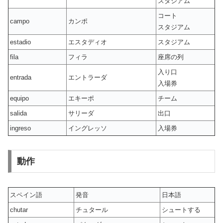
スタジアム
コート
campo
カンポ
スタジアム
estadio
エスタディオ
スタジアム
fila
フィラ
座席の列
入り口
entrada
エントラーダ
入場券
equipo
エキーポ
チーム
salida
サリーダ
出口
ingreso
イングレッソ
入場券
動作
スペイン語
発音
日本語
chutar
チュタール
シュートする