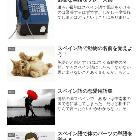
誰もが最初はスペイン語で電話をかける
のは緊張するはずです。しかし一度慣れ
てしまえばどうということはありませ
ん。というのも電話で使われる単語やフ
レーズはある程度パターンになっている
からです。それさえ覚えれば今すぐにで
もスペイン語で電話をかける...
スペイン語で動物の名前を覚えよ
単語
う！
英語だと割とすぐに出てくる動物の名
前。でもスペイン語にしたら、なかなか
思い出せないことありませんか。もとも
と知らない人も、私はもう知ってるから
大丈夫、という人も今一度動物の名前を
確認してみましょう。
スペイン語の恋愛用語集
単語
情熱の国スペインで、あるいは中南米の
国で恋に落ちてしまった。だけど相手に
なんて言ったらいいかわからない。そん
な人のために簡単に覚えて使うことので
きる、スペイン語の恋愛用語をまとめて
みました。これさえあれば愛の告白もば
っちり。
スペイン語で体のパーツの単語を
単語
覚える