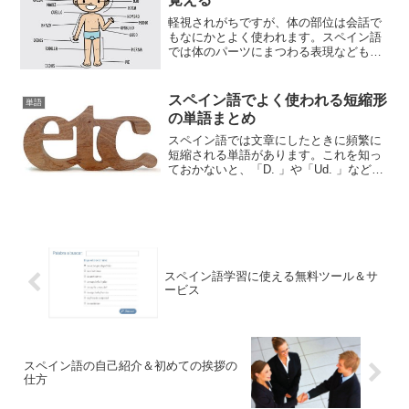
軽視されがちですが、体の部位は会話で
もなにかとよく使われます。スペイン語
では体のパーツにまつわる表現などもた
くさんあるので、まずはパーツそれぞれ
の単語を全て頭に入れておきましょう。
覚え方はとにかく暗記することです。絵
スペイン語でよく使われる短縮形
単語
などを見ながら照らし合わ...
の単語まとめ
スペイン語では文章にしたときに頻繁に
短縮される単語があります。これを知っ
ておかないと、「D. 」や「Ud. 」などは
ただの意味不明な文字でしかありませ
ん。読み書きにおいては必須のことなの
で、ぜひとも覚えておきましょう。
スペイン語学習に使える無料ツール＆サ
ービス
スペイン語の自己紹介＆初めての挨拶の
仕方