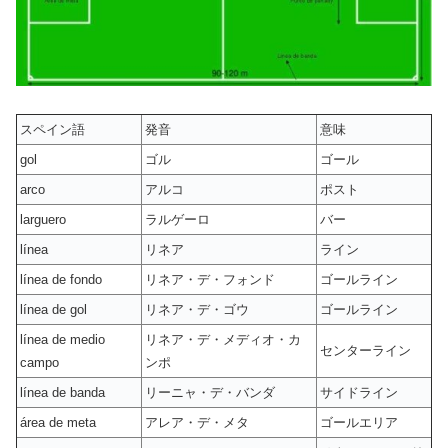
スペイン語
発音
意味
gol
ゴル
ゴール
arco
アルコ
ポスト
larguero
ラルゲーロ
バー
línea
リネア
ライン
línea de fondo
リネア・デ・フォンド
ゴールライン
línea de gol
リネア・デ・ゴウ
ゴールライン
línea de medio
リネア・デ・メディオ・カ
センターライン
campo
ンポ
línea de banda
リーニャ・デ・バンダ
サイドライン
área de meta
アレア・デ・メタ
ゴールエリア