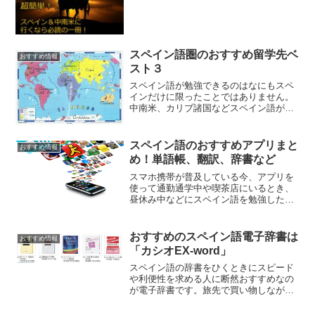
スペイン語圏のおすすめ留学先ベ
おすすめ情報
スト３
スペイン語が勉強できるのはなにもスペ
インだけに限ったことではありません。
中南米、カリブ諸国などスペイン語が話
されている国はたくさんあります。そん
な中、スペイン語留学がしたいけど、ど
こに行ったらいいか分からない、という
スペイン語のおすすめアプリまと
おすすめ情報
人のためにおすすめ留学先...
め！単語帳、翻訳、辞書など
スマホ携帯が普及している今、アプリを
使って通勤通学中や喫茶店にいるとき、
昼休み中などにスペイン語を勉強した
い、という人もいるはずです。そんな人
におすすめのスペイン語アプリをまとめ
てみました。
おすすめのスペイン語電子辞書は
おすすめ情報
「カシオEX-word」
スペイン語の辞書をひくときにスピード
や利便性を求める人に断然おすすめなの
が電子辞書です。旅先で買い物しながら
使いたい、という人や授業中にささっと
分からない単語を調べたいという人には