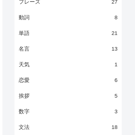
フレーズ
27
動詞
8
単語
21
名言
13
天気
1
恋愛
6
挨拶
5
数字
3
文法
18