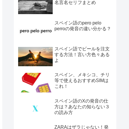
名言名セリフまとめ
スペイン語のpero pelo
perroの発音の違い分かる？
スペイン語でビールを注文
する方法！言い方色々ある
よ
スペイン、メキシコ、チリ
等で使えるおすすめSIMは
これ！
スペイン語のXの発音の仕
方は？あなたの知らない３
の読み方
ZARAはザラじゃない！発