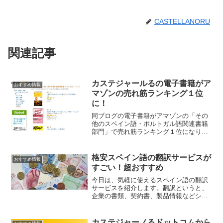
CASTELLANORU
関連記事
カステジャールるの電子書籍がア
おすすめ情報
マゾンの売れ筋ランキング１位
に！
同ブログの電子書籍がアマゾンの「その
他のスペイン語・ポルトガル語関連書籍
部門」で売れ筋ランキング１位になりま
した。ありがとうございます。
格安スペイン語の翻訳サービスが
おすすめ情報
すごい！超おすすめ
今日は、気軽に使えるスペイン語の翻訳
サービスを紹介します。翻訳というと、
企業の書類、契約書、製品情報などシリ
アスなものを想像しがちですが、最近で
はちょっと気になった単語やフレーズを
翻訳してもらう、といった簡単なことで
カステジャーノるドットコムから