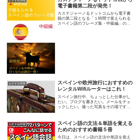
おすすめ情報
も注文できるサービスが出...
電子書籍第二段が発売！
カステジャーノるドットコムから電子書
籍の第二段となる「１時間で覚えられる
スペイン語のフレーズ集・中級編」の発
売がスタートしました。
スペインや欧州旅行におすすめの
おすすめ情報
レンタルWifiルーターはこれ！
スペイン旅行中、ちょっとした仕事がし
たい。ブログを書きたい。メールをチェ
ックしたい。撮った写真をその場ですぐ
にフェイスブックにアップしたい、とい
う人はWi-Fiルーターを日本から持ってい
くといいです。スペインだけでなく、欧
スペイン語の文法＆単語を覚える
おすすめ情報
州諸国全土で快適に...
ためのおすすめ書籍５冊
今日は、スペイン語の文法や単語を覚え