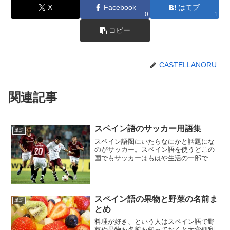
X
Facebook
はてブ
0
1
コピー
CASTELLANORU
関連記事
スペイン語のサッカー用語集
単語
スペイン語圏にいたらなにかと話題にな
のがサッカー。スペイン語を使うどこの
国でもサッカーはもはや生活の一部で
す。プロの試合は毎週のように行われ、
特に男性たちは試合後その話題で盛り上
がります。そんなときに単語が分からず
話についていけない、という...
スペイン語の果物と野菜の名前ま
単語
とめ
料理が好き、という人はスペイン語で野
菜や果物を名前を知っておくと大変便利