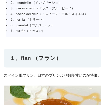
２、membrillo （メンブリージョ）
３、peras al vino（ペラス・アル・ビーノ）
４、tocino del cielo（トスィーノ・デル・スィエロ）
５、torrija （トリーハ）
６、panallet（パナジェッテ）
７、turrón（トゥロン）
１、flan （フラン）
スペイン風プリン。日本のプリンより数段甘いのが特徴。