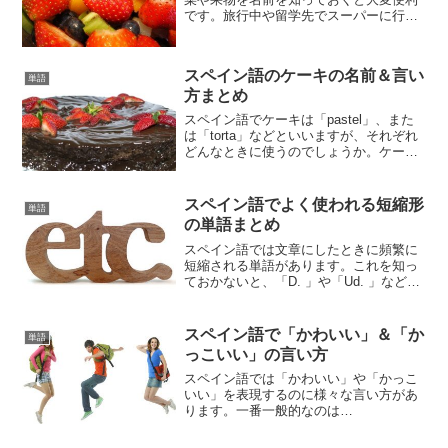
です。旅行中や留学先でスーパーに行っ
たときに自分の欲しいものを店員に聞い
たりすることも普通にあるし、意外と会
話にも野菜や果物の名前は登場します。
スペイン語のケーキの名前＆言い
やることは名詞をすべて暗...
単語
方まとめ
スペイン語でケーキは「pastel」、また
は「torta」などといいますが、それぞれ
どんなときに使うのでしょうか。ケーキ
の名前をまとめてみました。
スペイン語でよく使われる短縮形
単語
の単語まとめ
スペイン語では文章にしたときに頻繁に
短縮される単語があります。これを知っ
ておかないと、「D. 」や「Ud. 」などは
ただの意味不明な文字でしかありませ
ん。読み書きにおいては必須のことなの
で、ぜひとも覚えておきましょう。
スペイン語で「かわいい」＆「か
単語
っこいい」の言い方
スペイン語では「かわいい」や「かっこ
いい」を表現するのに様々な言い方があ
ります。一番一般的なのは
「bonito（a）」ですが、実際にはネイテ
ィブの人たちはそれ以外にもいろいろな