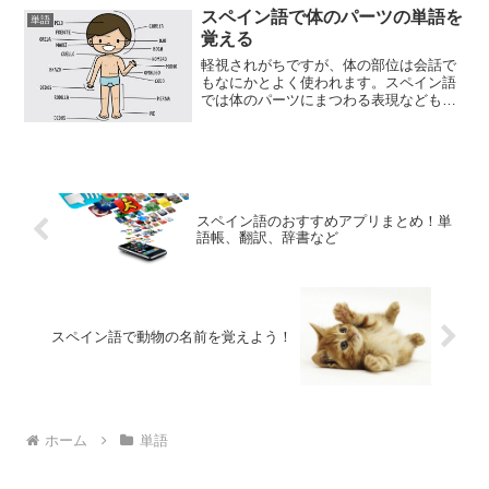
単語を使ってきます。そんなときにも理
スペイン語で体のパーツの単語を
単語
解できるように、また自分でも...
覚える
軽視されがちですが、体の部位は会話で
もなにかとよく使われます。スペイン語
では体のパーツにまつわる表現などもた
くさんあるので、まずはパーツそれぞれ
の単語を全て頭に入れておきましょう。
覚え方はとにかく暗記することです。絵
などを見ながら照らし合わ...
スペイン語のおすすめアプリまとめ！単
語帳、翻訳、辞書など
スペイン語で動物の名前を覚えよう！
ホーム
単語