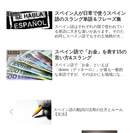
人、あるいはその移民の数を入れると、
相当な数になります。そのため人口とい
う点でいえば、メキシコのスペイン語こ
スペイン人が日常で使うスペイン
スラング
そが世界で最も話されてい...
語のスラング単語＆フレーズ集
スペイン語はそれぞれの国で使われてい
る単語に大きな違いがあります。そのた
め同じスペイン語でもその土地柄が大き
く出てきます。今回はスペインに焦点を
当てて日常的に使われる特有の単語やス
ラングなどをまとめてみました。
スペイン語で「お金」を表す15の
スラング
言い方&スラング
スペイン語で「お金」といえば
「dinero（ディネーロ）」が最も一般的
な単語ですが、そのほかにも地域になっ
てさまざまな「お金」を表す言葉が存在
します。そこで各国のスラングを含めた
「お金」を意味する単語をまとめてみま
した。スペイン語で「お金」...
スペイン語の動詞の活用の仕方とルール
【文法】