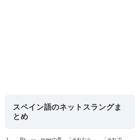
スペイン語のネットスラングま
とめ
１、 Ps ― puesの意。「それなら」、「それで