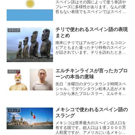
スペイン語はその国によって使う単語や
フレーズに多様性があります。なんの変
哲もない表現でもスペインではスペイン
の言い方、メキシコではメキシコの言い
方があったりして、同じスペイン語圏の
人同士でも通じないことが多々ありま
チリで使われるスペイン語の表現
す。そのため本当の意味でス...
スラング
まとめ
南米にチリではアルゼンチンともコロン
ビアともまた違ったチリ特有のスペイン
が話されています。チリを訪れたときに
理解できなくて困らないように、チリで
よく使われる単語や表現をまとめてみま
した。１、Sí, po!「そうだよ！／もちろ
エルチキンライスが言ったカブロ
んだよ！」チリ人...
スラング
ーンの本当の意味
先日「水曜日のダウンタウン２時間スペ
シャル」でダウンタウン松本人志がメキ
シコから来たプロレスラー、エルチキン
ライスとしてプロレスに参戦しました。
そのときメキシコ人という設定のためエ
ルチキンライスがスペイン語を話すとし
メキシコで使われるスペイン語の
スラング
て、「カブローン」を連発...
スラング
メキシコは世界最大のスペイン語人口を
有する国です。総人口は１億２０００万
人程度ですが、アメリカにいるメキシコ