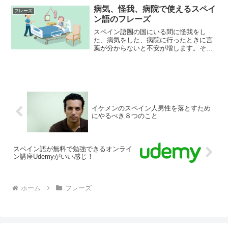
抵抗なく言えてしまう。普段使っている
病気、怪我、病院で使えるスペイ
言葉ではない非現実さがあ...
フレーズ
ン語のフレーズ
スペイン語圏の国にいる間に怪我をし
た、病気をした、病院に行ったときに言
葉が分からないと不安が増します。そん
なときにせめて自分の言いたいことを伝
えられるように便利なフレーズを覚えて
おきましょう。
イケメンのスペイン人男性を落とすため
にやるべき８つのこと
スペイン語が無料で勉強できるオンライ
ン講座Udemyがいい感じ！
ホーム
フレーズ