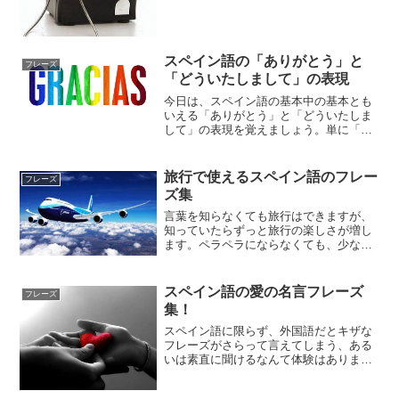
レーズはある程度パターンになっている
からです。それさえ覚えれば今すぐにで
もスペイン語で電話をかける...
スペイン語の「ありがとう」と
フレーズ
「どういたしまして」の表現
今日は、スペイン語の基本中の基本とも
いえる「ありがとう」と「どういたしま
して」の表現を覚えましょう。単に「あ
りがとう」と感謝の気持ちを伝えるのに
もいくつかの方法があります。これを覚
えてスペイン語の勉強の第一歩を踏み出
旅行で使えるスペイン語のフレー
フレーズ
しましょう。
ズ集
言葉を知らなくても旅行はできますが、
知っていたらずっと旅行の楽しさが増し
ます。ペラペラにならなくても、少なく
ともポイントだけを抑えればスムーズな
旅ができるはずです。スペイン語圏に行
く前にぜひ覚えて欲しい、よく使われる
スペイン語の愛の名言フレーズ
フレーズ
フレーズをまとめてみまし...
集！
スペイン語に限らず、外国語だとキザな
フレーズがさらって言えてしまう、ある
いは素直に聞けるなんて体験はありませ
んか。日本語では恥ずかしくてとても言
えないことでもスペイン語だったら案外