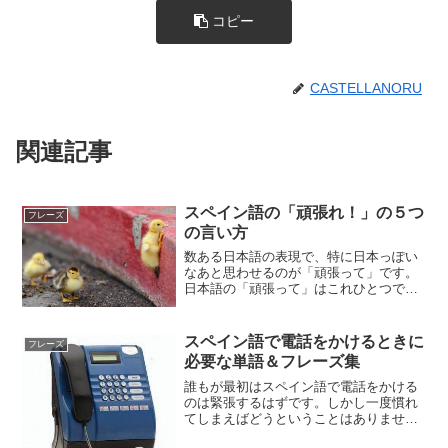
コピー
CASTELLANORU
関連記事
スペイン語の「頑張れ！」の５つ
フレーズ
の言い方
数ある日本語の表現で、特に日本っぽい
なあと思わせるのが「頑張って」です。
日本語の「頑張って」はこれひとつで
様々なときに使えますが、これをスペイ
ン語に変えようとすると、なかなかうま
くいかないことがあるんじゃないでしょ
スペイン語で電話をかけるときに
フレーズ
うか。そこでスペイン語でよ...
必要な単語＆フレーズ集
誰もが最初はスペイン語で電話をかける
のは緊張するはずです。しかし一度慣れ
てしまえばどうということはありませ
ん。というのも電話で使われる単語やフ