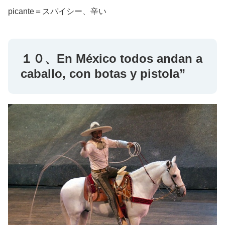
picante＝スパイシー、辛い
１０、En México todos andan a
caballo, con botas y pistola”