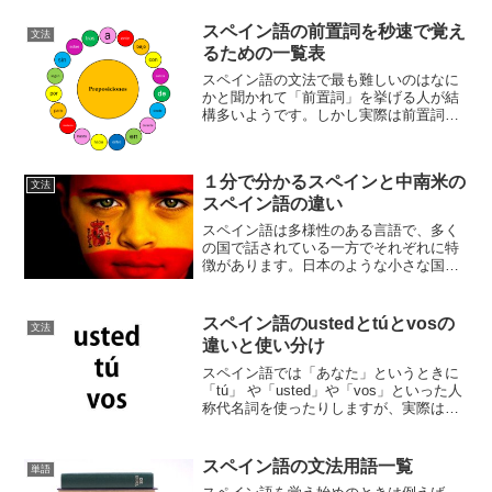
スペイン語の前置詞を秒速で覚え
文法
るための一覧表
スペイン語の文法で最も難しいのはなに
かと聞かれて「前置詞」を挙げる人が結
構多いようです。しかし実際は前置詞と
いっても数が限られているので、ほかの
動詞や名詞を永遠と覚えていくより大変
簡単な作業です。苦手意識を持っている
１分で分かるスペインと中南米の
人はここで一度にさらっと...
文法
スペイン語の違い
スペイン語は多様性のある言語で、多く
の国で話されている一方でそれぞれに特
徴があります。日本のような小さな国で
すら各地に方言があるように、広大なス
ペイン語圏にも方言はもちろん、基本的
な話し方や単語にも大きな違いがありま
スペイン語のustedとtúとvosの
文法
す。では一体実際どのよう...
違いと使い分け
スペイン語では「あなた」というときに
「tú」 や「usted」や「vos」といった人
称代名詞を使ったりしますが、実際はど
のような違いがあるのでしょうか。ここ
で詳しく解説していきます。
スペイン語の文法用語一覧
単語