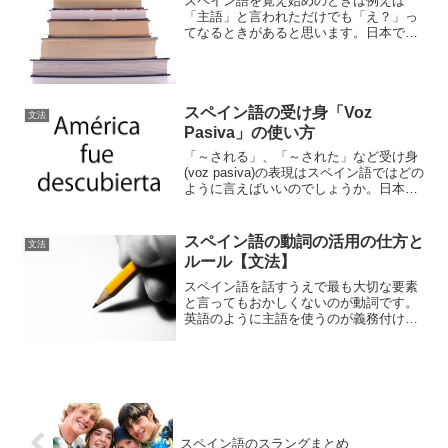
スペイン語を覚え始めのときは例えば
「主語」と言われただけでも「え？」っ
てなるときがあると思います。日本で勉
強する場合には「主語」＝「sujeto」と
対訳が付くのでまず問題ないですが、現
地に行っていきなり勉強する人にとって
は通常の会話とは違う...
スペイン語の受け身「Voz
文法
Pasiva」の使い方
「～される」、「～された」など受け身
(voz pasiva)の表現はスペイン語ではどの
ように言えばいいのでしょうか。日本語
とは大分異なるスペイン語の文法を分か
りやすく解説します。
スペイン語の動詞の活用の仕方と
文法
ルール【文法】
スペイン語を話すうえで最も大切な要素
と言ってもおかしくないのが動詞です。
英語のように主語を使うのが義務付けら
れていないスペイン語では動詞の活用だ
けで主語が相手に伝わるため、動詞の活
用さえマスターできればとりあえず簡単
な会話ができるようになり...
スペイン語のスラングまとめ