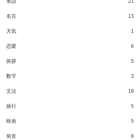
単語
21
名言
13
天気
1
恋愛
6
挨拶
5
数字
3
文法
18
旅行
5
映画
5
発音
8