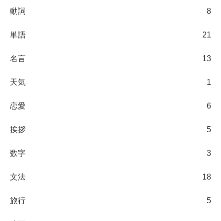
動詞
8
単語
21
名言
13
天気
1
恋愛
6
挨拶
5
数字
3
文法
18
旅行
5