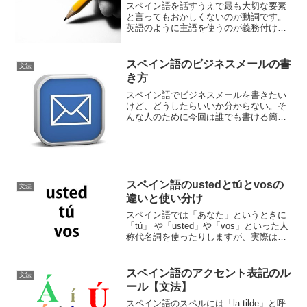
スペイン語を話すうえで最も大切な要素
と言ってもおかしくないのが動詞です。
英語のように主語を使うのが義務付けら
れていないスペイン語では動詞の活用だ
けで主語が相手に伝わるため、動詞の活
用さえマスターできればとりあえず簡単
スペイン語のビジネスメールの書
文法
な会話ができるようになり...
き方
スペイン語でビジネスメールを書きたい
けど、どうしたらいいか分からない。そ
んな人のために今回は誰でも書ける簡単
なビジネスメールの書き方を見ていきた
いと思います。自分のスペイン語スキル
に自信がないときは、できるだけ簡潔に
自分の言いたいことをスト...
スペイン語のustedとtúとvosの
文法
違いと使い分け
スペイン語では「あなた」というときに
「tú」 や「usted」や「vos」といった人
称代名詞を使ったりしますが、実際はど
のような違いがあるのでしょうか。ここ
で詳しく解説していきます。
スペイン語のアクセント表記のル
文法
ール【文法】
スペイン語のスペルには「la tilde」と呼