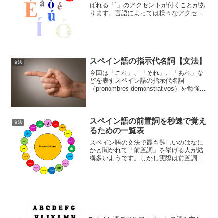
ばれる「´」のアクセントが付くことがあ
ります。言語によっては様々なアクセン
ト記号がありますが、スペイン語は基本
的にはこれひとつです。「ñ」というのも
ありますが、これは「n」にアクセントが
付いてい...
スペイン語の指示代名詞【文法】
文法
今回は「これ」、「それ」、「あれ」な
どを表すスペイン語の指示代名詞
（pronombres demonstrativos）を勉強し
ます。単数形、複数形、男性、女性、中
性（無変化）があるので注意をしてみて
いきましょう。
スペイン語の前置詞を秒速で覚え
文法
るための一覧表
スペイン語の文法で最も難しいのはなに
かと聞かれて「前置詞」を挙げる人が結
構多いようです。しかし実際は前置詞と
いっても数が限られているので、ほかの
動詞や名詞を永遠と覚えていくより大変
簡単な作業です。苦手意識を持っている
人はここで一度にさらっと...