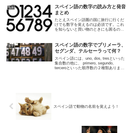
スペイン語の数字の読み方と発音
数字
まとめ
たとえスペイン語圏の国に旅行に行くだ
けでも数字を覚えるのは必須です。これ
を知らないと買い物のときにも困るので
せめて１から１００までは覚えておく必
要があります。逆に１００まで覚えてし
まえば旅行中はだいぶ楽になるになるで
スペイン語の数字でプリメーラ、
数字
しょう。
セグンダ、テルセーラって何？
スペイン語には、uno, dos, tresといった
集合数の他に、 primero, segundo,
terceroといった順序数の２種類ありま
す。集合数はすでに「スペイン語の数字
一覧 números」で説明したので、今回
は順序数を中心...
スペイン語で動物の名前を覚えよう！