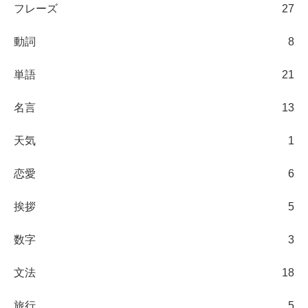
フレーズ
27
動詞
8
単語
21
名言
13
天気
1
恋愛
6
挨拶
5
数字
3
文法
18
旅行
5